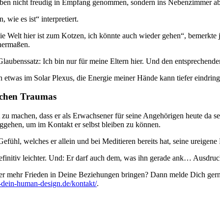
eben nicht freudig in Empfang genommen, sondern ins Nebenzimmer ab
 wie es ist“ interpretiert.
e Welt hier ist zum Kotzen, ich könnte auch wieder gehen“, bemerkte j
enermaßen.
aubenssatz: Ich bin nur für meine Eltern hier. Und den entsprechenden
etwas im Solar Plexus, die Energie meiner Hände kann tiefer eindringen
lichen Traumas
sst zu machen, dass er als Erwachsener für seine Angehörigen heute da s
eggehen, um im Kontakt er selbst bleiben zu können.
efühl, welches er allein und bei Meditieren bereits hat, seine ureigen
definitiv leichter. Und: Er darf auch dem, was ihn gerade ank… Ausdru
r mehr Frieden in Deine Beziehungen bringen? Dann melde Dich gern p
l-dein-human-design.de/kontakt/
.