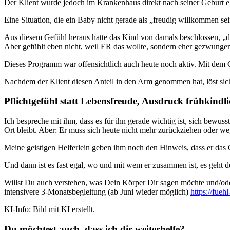
Der Klient wurde jedoch im Krankenhaus direkt nach seiner Geburt 
Eine Situation, die ein Baby nicht gerade als „freudig willkommen sein,
Aus diesem Gefühl heraus hatte das Kind von damals beschlossen, „di
Aber gefühlt eben nicht, weil ER das wollte, sondern eher gezwung
Dieses Programm war offensichtlich auch heute noch aktiv. Mit dem Gl
Nachdem der Klient diesen Anteil in den Arm genommen hat, löst sich 
Pflichtgefühl statt Lebensfreude, Ausdruck frühkind
Ich bespreche mit ihm, dass es für ihn gerade wichtig ist, sich bewu
Ort bleibt. Aber: Er muss sich heute nicht mehr zurückziehen oder w
Meine geistigen Helferlein geben ihm noch den Hinweis, dass er das G
Und dann ist es fast egal, wo und mit wem er zusammen ist, es geht 
Willst Du auch verstehen, was Dein Körper Dir sagen möchte und/ode
intensivere 3-Monatsbegleitung (ab Juni wieder möglich)
https://fueh
KI-Info: Bild mit KI erstellt.
Du möchtest auch, dass ich dir weiterhelfe?